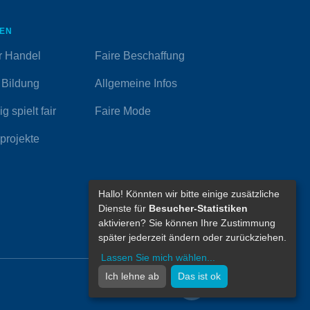
EN
r Handel
Faire Beschaffung
 Bildung
Allgemeine Infos
g spielt fair
Faire Mode
projekte
Hallo! Könnten wir bitte einige zusätzliche
Dienste für
Besucher-Statistiken
aktivieren? Sie können Ihre Zustimmung
später jederzeit ändern oder zurückziehen.
Lassen Sie mich wählen
...
Ich lehne ab
Das ist ok