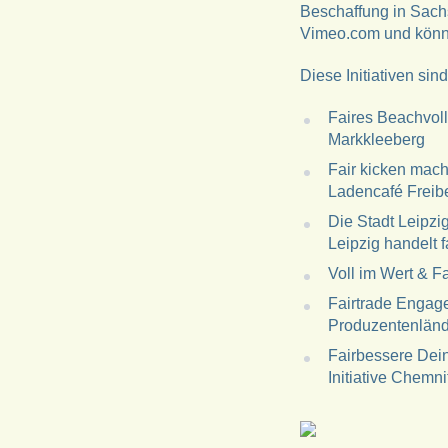
Beschaffung in Sachs
Vimeo.com und könne
Diese Initiativen sin
Faires Beachvol
Markkleeberg
Fair kicken mach
Ladencafé Freib
Die Stadt Leipzig
Leipzig handelt 
Voll im Wert & F
Fairtrade Engage
Produzentenlände
Fairbessere Dein
Initiative Chemni