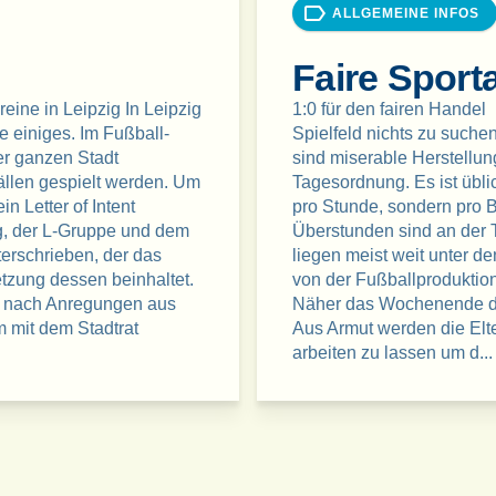
ALLGEMEINE INFOS
Faire Sporta
reine in Leipzig In Leipzig
1:0 für den fairen Handel
e einiges. Im Fußball-
Spielfeld nichts zu suchen
er ganzen Stadt
sind miserable Herstellu
Bällen gespielt werden. Um
Tagesordnung. Es ist übl
n Letter of Intent
pro Stunde, sondern pro 
g, der L-Gruppe und dem
Überstunden sind an der 
terschrieben, der das
liegen meist weit unter d
zung dessen beinhaltet.
von der Fußballproduktion
at nach Anregungen aus
Näher das Wochenende du
 mit dem Stadtrat
Aus Armut werden die Elt
arbeiten zu lassen um d...