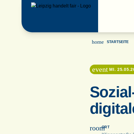
home
STARTSEITE
event
MI. 25.05.2
Sozial
digita
room
ORT