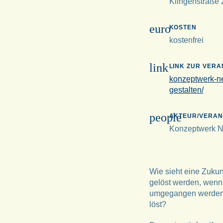
Klingenstraße 
euro
KOSTEN
kostenfrei
link
LINK ZUR VER
konzeptwerk-ne
gestalten/
people
AKTEUR/VERAN
Konzeptwerk 
Wie sieht eine Zukun
gelöst werden, wenn e
umgegangen werden, 
löst?