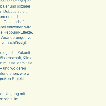
llschaft nötig ist,
obaler und sozialer
n Debatte spielt
tformen und
nd Gesellschaft
abei entworfen wird,
wie Rebound-Effekte,
n Veränderungen von
 vernachlässigt.
kologische Zukunft
issenschaft, Klima-
n müsste, damit sie
t – und wo deren
für dienen, wie wir
großen Projekt
bler Umgang mit
onzepts. Im