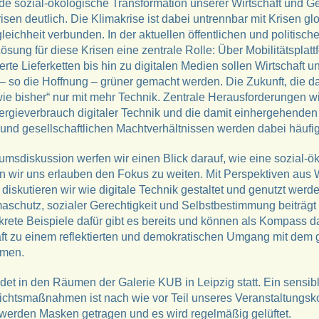
de sozial-ökologische Transformation unserer Wirtschaft und Gese
isen deutlich. Die Klimakrise ist dabei untrennbar mit Krisen gl
ichheit verbunden. In der aktuellen öffentlichen und politische
Lösung für diese Krisen eine zentrale Rolle: Über Mobilitätsplat
rte Lieferketten bis hin zu digitalen Medien sollen Wirtschaft u
t – so die Hoffnung – grüner gemacht werden. Die Zukunft, die d
r wie bisher“ nur mit mehr Technik. Zentrale Herausforderungen 
rgieverbrauch digitaler Technik und die damit einhergehende
nd gesellschaftlichen Machtverhältnissen werden dabei häufig
sdiskussion werfen wir einen Blick darauf, wie eine sozial-ö
 wir uns erlauben den Fokus zu weiten. Mit Perspektiven aus W
skutieren wir wie digitale Technik gestaltet und genutzt werde
maschutz, sozialer Gerechtigkeit und Selbstbestimmung beiträg
rete Beispiele dafür gibt es bereits und können als Kompass da
haft zu einem reflektierten und demokratischen Umgang mit dem 
mmen.
ndet in den Räumen der Galerie KUB in Leipzig statt. Ein sensi
ichtsmaßnahmen ist nach wie vor Teil unseres Veranstaltungsk
werden Masken getragen und es wird regelmäßig gelüftet.