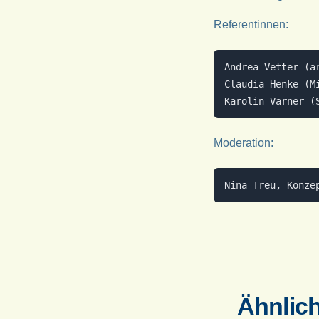
Referentinnen:
Andrea Vetter (a
Claudia Henke (M
Moderation:
Ähnlic