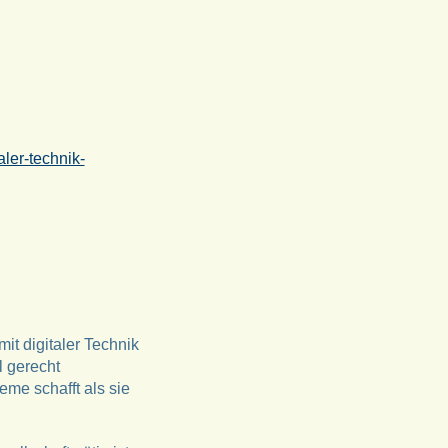
ler-technik-
it digitaler Technik
l gerecht
me schafft als sie