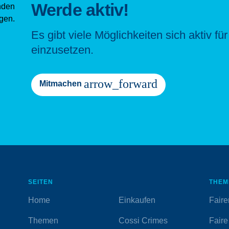
Werde aktiv!
Es gibt viele Möglichkeiten sich aktiv fu
einzusetzen.
arrow_forward
Mitmachen
SEITEN
THEM
Home
Einkaufen
Faire
Themen
Cossi Crimes
Faire