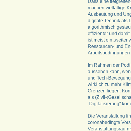
Dass eine tiefgreifen
machen vielfältige Kr
Ausbeutung und Ungle
digitale Technik als 
algorithmisch gesteue
effizienter und dami
ist meist ein „weite
Ressourcen- und Ene
Arbeitsbedingungen u
Im Rahmen der Podium
aussehen kann, wenn
und Tech-Bewegung di
wirklich zu mehr Kli
Grenzen liegen. Konk
als (Zivil-)Gesellsc
„Digitalisierung“ ko
Die Veranstaltung fi
coronabedingte Vors
Veranstaltungsraum 