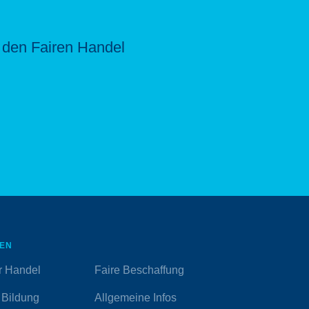
̈r den Fairen Handel
EN
r Handel
Faire Beschaffung
 Bildung
Allgemeine Infos