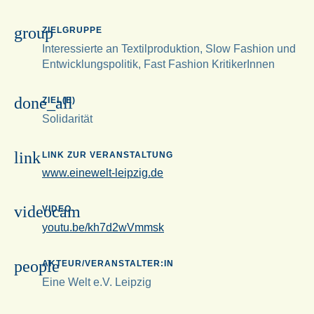
group
ZIELGRUPPE
Interessierte an Textilproduktion, Slow Fashion und
Entwicklungspolitik, Fast Fashion KritikerInnen
done_all
ZIEL(E)
Solidarität
link
LINK ZUR VERANSTALTUNG
www.einewelt-leipzig.de
videocam
VIDEO
youtu.be/kh7d2wVmmsk
people
AKTEUR/VERANSTALTER:IN
Eine Welt e.V. Leipzig