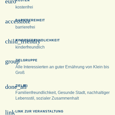
euro
KOSTEN
kostenfrei
accessible
BARIERFREIHEIT
barrierefrei
child_friendly
KINDERFREUNDLICHKEIT
kinderfreundlich
group
ZIELGRUPPE
Alle Interessierten an guter Ernährung von Klein bis
Groß
done_all
ZIEL(E)
Familienfreundlichkeit, Gesunde Stadt, nachhaltiger
Lebensstil, sozialer Zusammenhalt
link
LINK ZUR VERANSTALTUNG