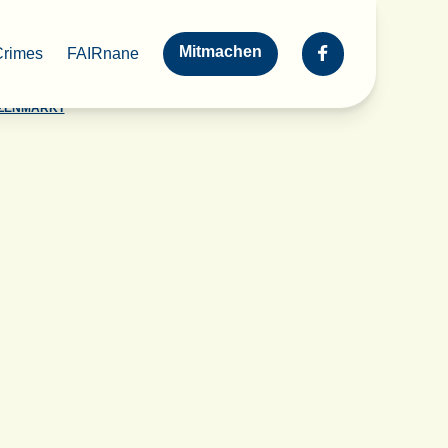
Mitmachen
Crimes
FAIRnane
NZENMARKT