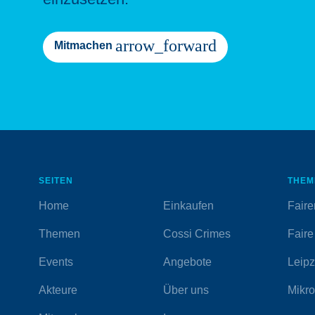
arrow_forward
Mitmachen
SEITEN
THEM
Home
Einkaufen
Faire
Themen
Cossi Crimes
Faire
Events
Angebote
Leipzi
Akteure
Über uns
Mikro