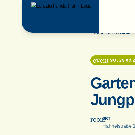
home
STARTSEITE
event
SO. 29.03.2
Garte
Jungp
room
ORT
Hähnelstraße 1