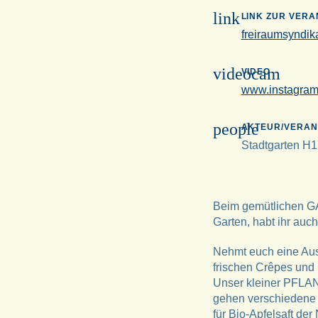
link
LINK ZUR VER
freiraumsyndik
videocam
VIDEO
www.instagram
people
AKTEUR/VERAN
Stadtgarten H1
Beim gemütlichen GA
Garten, habt ihr auc
Nehmt euch eine Au
frischen Crêpes und 
Unser kleiner PFLAN
gehen verschiedene C
für Bio-Apfelsaft de