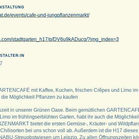
ANSTALTUNG
at.de/events/cafe-und-jungpflanzenmarkt/
.com/stadtgarten_h17/p/DV6u9kADucg/?img_index=3
STALTER:IN
7
RTENCAFÉ mit Kaffee, Kuchen, frischen Crêpes und Limo im f
h die Möglichkeit Pflanzen zu kaufen
szeit in unserer Grünen Oase. Beim gemütlichen GARTENCAFÉ 
Limo im frühlingserblühten Garten, habt ihr auch die Möglichkei
ZENMARKT bietet die ersten Gemüse-, Kräuter- und Wildpfla
hilisorten bei uns schon voll ab. Außerdem ist die H17 dieses 
r NABU-Streuobstwiesen um Leipzig. Zu allen Öffnungszeiten kön