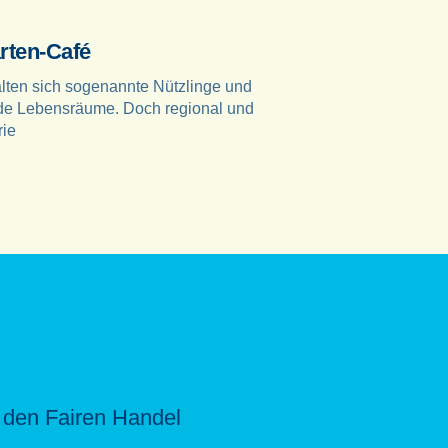
rten-Café
halten sich sogenannte Nützlinge und
de Lebensräume. Doch regional und
rie
̈r den Fairen Handel